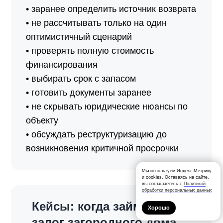
• заранее определить источник возврата
• не рассчитывать только на один
оптимистичный сценарий
• проверять полную стоимость
финансирования
• выбирать срок с запасом
• готовить документы заранее
• не скрывать юридические нюансы по
объекту
• обсуждать реструктуризацию до
возникновения критичной просрочки
Мы используем Яндекс.Метрику
и cookies. Оставаясь на сайте,
вы соглашаетесь с
Политикой
обработки персональных данных
Кейсы: когда займ под
Хорошо
залог загородного дома