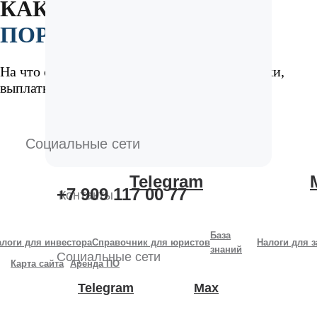
КАК СФОРМИРОВАТЬ
ПОРТФЕЛЬ
На что смотреть: диверсификация, LTV, сроки,
выплаты, распределение капитала
Социальные сети
Telegram
+7 909 117 00 77
Контакты
База
алоги для инвестора
Справочник для юристов
Налоги для 
знаний
Социальные сети
Карта сайта
Аренда ПО
Telegram
Max