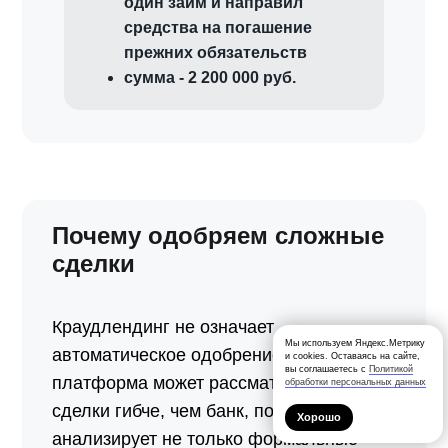
один займ и направил
средства на погашение
прежних обязательств
сумма - 2 200 000 руб.
Почему одобряем сложные
сделки
Краудлендинг не означает
Мы используем Яндекс.Метрику
автоматическое одобрение. Но
и cookies. Оставаясь на сайте,
вы соглашаетесь с
Политикой
платформа может рассматривать
обработки персональных данных
сделки гибче, чем банк, потому что
Хорошо
анализирует не только формальные