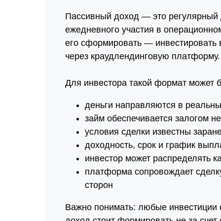
Пассивный доход — это регулярный д
ежедневного участия в операционно
его сформировать — инвестировать 
через краудлендинговую платформу.
Для инвестора такой формат может б
деньги направляются в реальны
займ обеспечивается залогом н
условия сделки известны заран
доходность, срок и график вып
инвестор может распределять к
платформа сопровождает сделку
сторон
Важно понимать: любые инвестиции 
доход стоит формировать не за счет 