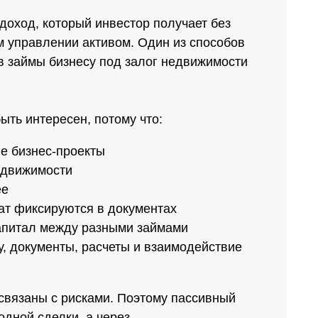
оход, который инвестор получает без
м управлении активом. Один из способов
в займы бизнесу под залог недвижимости
ыть интересен, потому что:
е бизнес-проекты
едвижимости
ее
лат фиксируются в документах
апитал между разными займами
, документы, расчеты и взаимодействие
связаны с рисками. Поэтому пассивный
одной сделки, а через